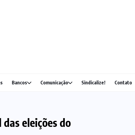
as
Bancos
Comunicação
Sindicalize!
Contato
l das eleições do