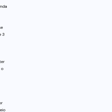
inda
se
e 3
ter
 o
or
eio