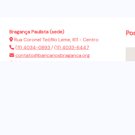
Bragança Paulista (sede)
Po
Rua Coronel Teófilo Leme, 811 - Centro
(11) 4034-0893
/
(11) 4033-6447
contato@bancariosbraganca.org
(11) 94286-5522
Atibaia (sub-sede)
Rua Presidente Dutra, 183 - Jardim Brasil
(11) 4412-2944
contato@bancariosbraganca.org
(11) 94286-5522