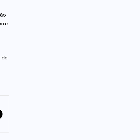
não
rre.
l de