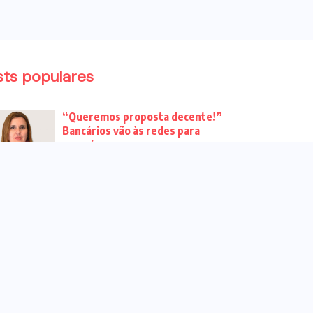
sts populares
“Queremos proposta decente!”
Bancários vão às redes para
pressionar a...
Venha para o ato no dia 25 de
setembro no...
CHAPA DOS BANCÁRIOS É ELEITA
COM 99% DOS VOTOS VÁLIDOS