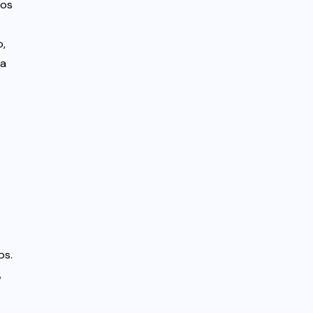
 os
o,
ra
os.
,