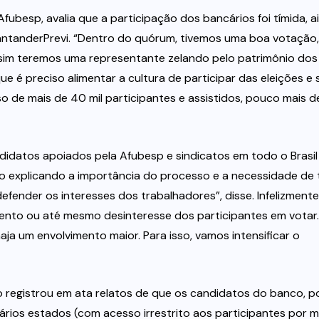
fubesp, avalia que a participação dos bancários foi tímida, a
SantanderPrevi. “Dentro do quórum, tivemos uma boa votação,
 sim teremos uma representante zelando pelo patrimônio dos
que é preciso alimentar a cultura de participar das eleições e 
 de mais de 40 mil participantes e assistidos, pouco mais d
didatos apoiados pela Afubesp e sindicatos em todo o Brasil
o explicando a importância do processo e a necessidade de 
ender os interesses dos trabalhadores”, disse. Infelizmente
ento ou até mesmo desinteresse dos participantes em votar.
ja um envolvimento maior. Para isso, vamos intensificar o
lo registrou em ata relatos de que os candidatos do banco, p
ários estados (com acesso irrestrito aos participantes por m