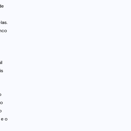
de
las.
anco
il
is
o
ão
o
 e o