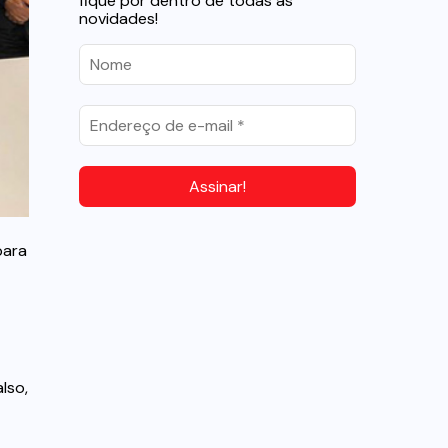
fique por dentro de todas as
novidades!
para
lso,