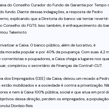
Caixa do Conselho Curador do Fundo de Garantia por Tempo 
 do fundo. Diante dessas indagações, a resposta de Pedro
rno, explicando que a Diretoria do banco vai tentar revertê-
do Conselho do FGTS. Isso também, é enfraquecimento do b
afirmou Takemoto
rivatizar a Caixa. O banco público, além de lucrativo, é
da moradia popular e por 40% da poupança. Com suas 4,2 m
 correntistas e poupadores, a Caixa chega a lugares nos qua
tuar, completou o secretário de Finanças da Contraf-CUT.
iva dos Empregados (CEE) da Caixa, deixou um recado a Pedr
 estão mobilizados e a sociedade é contra a privatização. N
res e nem à Caixa 100% pública, social e que atua em prol d
objetivos dessa direção, perdem os empregados, a população
onclui Dionísio Reis