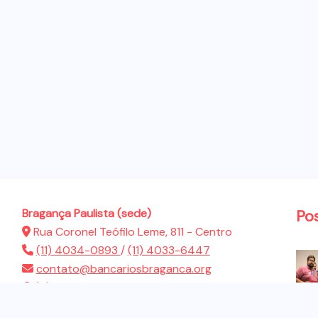
Bragança Paulista (sede)
Po
Rua Coronel Teófilo Leme, 811 - Centro
(11) 4034-0893
/
(11) 4033-6447
contato@bancariosbraganca.org
(11) 94286-5522
Atibaia (sub-sede)