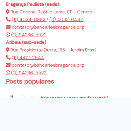
Bragança Paulista (sede)
Rua Coronel Teófilo Leme, 811 - Centro
(11) 4034-0893
/
(11) 4033-6447
contato@bancariosbraganca.org
(11) 94286-5522
Atibaia (sub-sede)
Rua Presidente Dutra, 183 - Jardim Brasil
(11) 4412-2944
contato@bancariosbraganca.org
(11) 94286-5522
Posts populares
“Queremos proposta decente!”
Bancários vão às redes para pressionar
a...
Venha para o ato no dia 25 de setembro