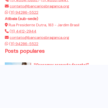
contato@bancariosbraganca.org
(11) 94286-5522
Atibaia (sub-sede)
Rua Presidente Dutra, 183 - Jardim Brasil
(11) 4412-2944
contato@bancariosbraganca.org
(11) 94286-5522
Posts populares
“Queremos proposta decente!”
Bancários vão às redes para pressionar
a...
Venha para o ato no dia 25 de setembro
no...