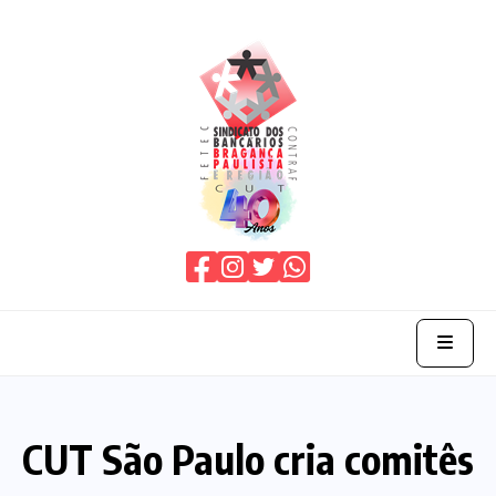
Home
CUT São Paulo cria comitês
O Sindicato