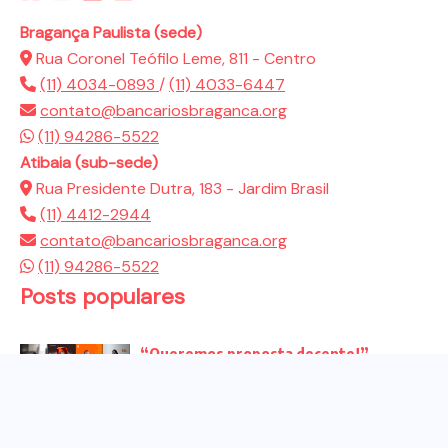
Bragança Paulista (sede)
Rua Coronel Teófilo Leme, 811 - Centro
(11) 4034-0893
/
(11) 4033-6447
contato@bancariosbraganca.org
(11) 94286-5522
Atibaia (sub-sede)
Rua Presidente Dutra, 183 - Jardim Brasil
(11) 4412-2944
contato@bancariosbraganca.org
(11) 94286-5522
Posts populares
“Queremos proposta decente!”
Bancários vão às redes para pressionar
a...