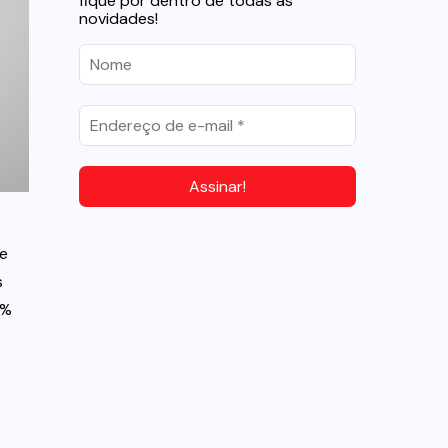
fique por dentro de todas as
novidades!
de
s
5%