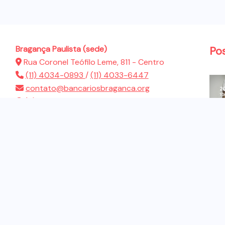
Bragança Paulista (sede)
Po
Rua Coronel Teófilo Leme, 811 - Centro
(11) 4034-0893
/
(11) 4033-6447
contato@bancariosbraganca.org
(11) 94286-5522
Atibaia (sub-sede)
Rua Presidente Dutra, 183 - Jardim Brasil
(11) 4412-2944
contato@bancariosbraganca.org
(11) 94286-5522