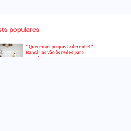
sts populares
“Queremos proposta decente!”
Bancários vão às redes para
pressionar a...
Venha para o ato no dia 25 de
setembro no...
CHAPA DOS BANCÁRIOS É ELEITA
COM 99% DOS VOTOS VÁLIDOS