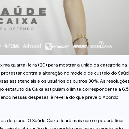
ima quarta-feira (20) para mostrar a união da categoria na
 protestar contra a alteração no modelo de custeio do Saú
as assistenciais e os usuários os outros 30%. As resoluçõe
no estatuto da Caixa estipulam o limite correspondente a 6,
banco nessas despesas, à revelia do que prevê o Acordo
ios do plano. O Saúde Caixa ficará mais caro e poderá ficar
nadmissível a alteração de um modelo que vem se mostrando