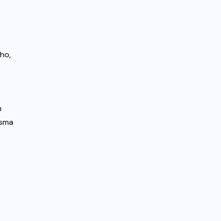
ho,
m
esma