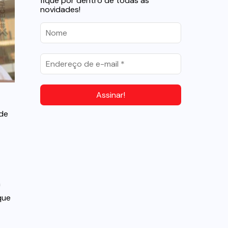
fique por dentro de todas as
novidades!
ade
m
que