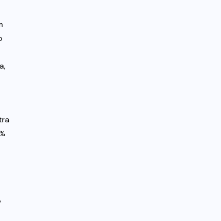
m
o
a,
tra
3%
e