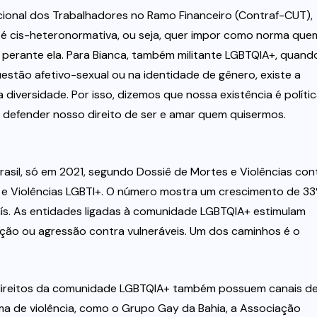
ional dos Trabalhadores no Ramo Financeiro (Contraf-CUT),
a é cis-heteronormativa, ou seja, quer impor como norma que
rante ela. Para Bianca, também militante LGBTQIA+, quand
tão afetivo-sexual ou na identidade de gênero, existe a
diversidade. Por isso, dizemos que nossa existência é polític
a defender nosso direito de ser e amar quem quisermos.
rasil, só em 2021, segundo Dossiê de Mortes e Violências con
 e Violências LGBTI+. O número mostra um crescimento de 3
ís. As entidades ligadas à comunidade LGBTQIA+ estimulam
ação ou agressão contra vulneráveis. Um dos caminhos é o
direitos da comunidade LGBTQIA+ também possuem canais d
ma de violência, como o Grupo Gay da Bahia, a Associação