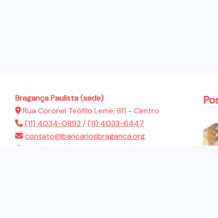
Bragança Paulista (sede)
Po
Rua Coronel Teófilo Leme, 811 - Centro
(11) 4034-0893
/
(11) 4033-6447
contato@bancariosbraganca.org
(11) 94286-5522
Atibaia (sub-sede)
Rua Presidente Dutra, 183 - Jardim Brasil
(11) 4412-2944
contato@bancariosbraganca.org
(11) 94286-5522