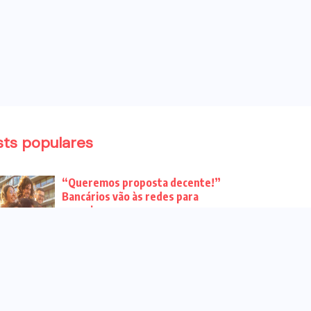
sts populares
“Queremos proposta decente!”
Bancários vão às redes para
pressionar a...
Venha para o ato no dia 25 de
setembro no...