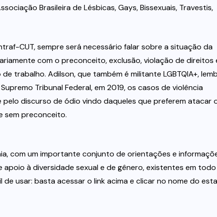
ssociação Brasileira de Lésbicas, Gays, Bissexuais, Travestis,
ntraf-CUT, sempre será necessário falar sobre a situação da
iamente com o preconceito, exclusão, violação de direitos 
de trabalho. Adilson, que também é militante LGBTQIA+, lem
 Supremo Tribunal Federal, em 2019, os casos de violência
e pelo discurso de ódio vindo daqueles que preferem atacar 
 sem preconceito.
ia, com um importante conjunto de orientações e informaçõ
de apoio à diversidade sexual e de gênero, existentes em todo
il de usar: basta acessar o link acima e clicar no nome do est