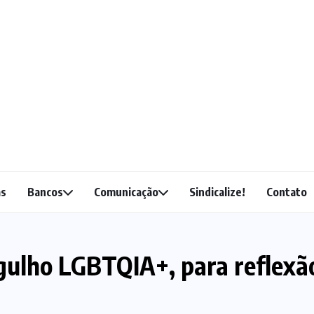
as
Bancos
Comunicação
Sindicalize!
Contato
rgulho LGBTQIA+, para reflexã