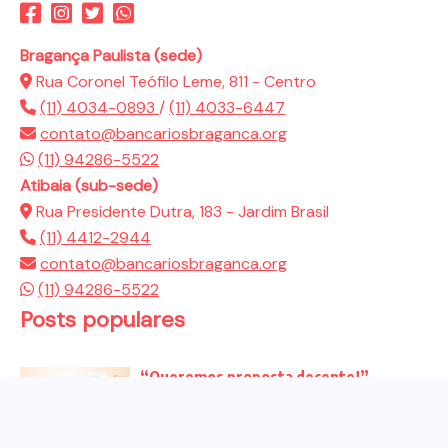
Bragança Paulista (sede)
Rua Coronel Teófilo Leme, 811 - Centro
(11) 4034-0893
/
(11) 4033-6447
contato@bancariosbraganca.org
(11) 94286-5522
Atibaia (sub-sede)
Rua Presidente Dutra, 183 - Jardim Brasil
(11) 4412-2944
contato@bancariosbraganca.org
(11) 94286-5522
Posts populares
“Queremos proposta decente!”
Bancários vão às redes para pressionar
a...