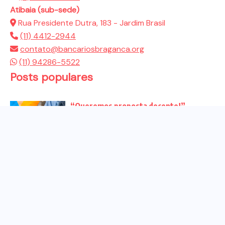
Atibaia (sub-sede)
Rua Presidente Dutra, 183 - Jardim Brasil
(11) 4412-2944
contato@bancariosbraganca.org
(11) 94286-5522
Posts populares
“Queremos proposta decente!”
Bancários vão às redes para pressionar
a...
Venha para o ato no dia 25 de setembro
no...
CHAPA DOS BANCÁRIOS É ELEITA COM
99% DOS VOTOS VÁLIDOS