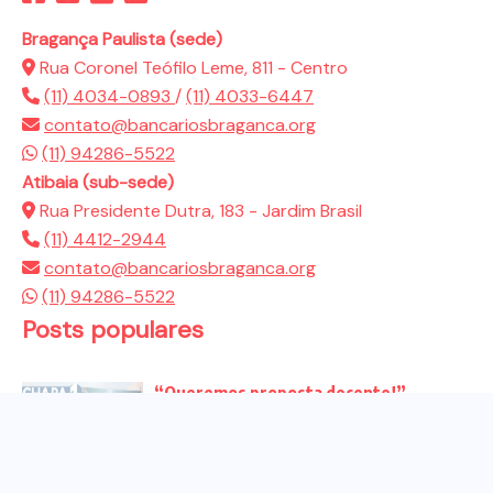
Bragança Paulista (sede)
Rua Coronel Teófilo Leme, 811 - Centro
(11) 4034-0893
/
(11) 4033-6447
contato@bancariosbraganca.org
(11) 94286-5522
Atibaia (sub-sede)
Rua Presidente Dutra, 183 - Jardim Brasil
(11) 4412-2944
contato@bancariosbraganca.org
(11) 94286-5522
Posts populares
“Queremos proposta decente!”
Bancários vão às redes para pressionar
a...