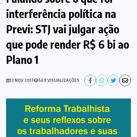
interferência política na
Nossa História
Diretoria
Previ: STJ vai julgar ação
Agenda das atividades sindicais
Notícias
que pode render R$ 6 bi ao
Estatuto
Bancos
Plano 1
CEF
Comunicação
13 NOV 2017
569 VISUALIZAÇÕES
Santander
Convênios
Sindicalize!
Bradesco
Folha d@s Bancári@s
Contato
Banco do Brasil
Galerias de Fotos
Webmail
BMB
Videos