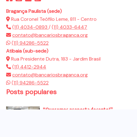
Bragança Paulista (sede)
Rua Coronel Teófilo Leme, 811 - Centro
(11) 4034-0893
/
(11) 4033-6447
contato@bancariosbraganca.org
(11) 94286-5522
Atibaia (sub-sede)
Rua Presidente Dutra, 183 - Jardim Brasil
(11) 4412-2944
contato@bancariosbraganca.org
(11) 94286-5522
Posts populares
“Queremos proposta decente!”
Bancários vão às redes para pressionar
a...