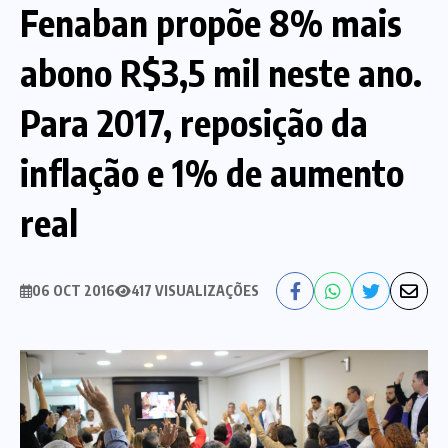
Fenaban propõe 8% mais
Nossa História
Diretoria
abono R$3,5 mil neste ano.
Agenda das atividades sindicais
Notícias
Para 2017, reposição da
Estatuto
Bancos
inflação e 1% de aumento
CEF
Comunicação
real
Santander
Convênios
Sindicalize!
06 OCT 2016
417 VISUALIZAÇÕES
Bradesco
Folha d@s Bancári@s
Contato
Banco do Brasil
Galerias de Fotos
Webmail
BMB
Videos