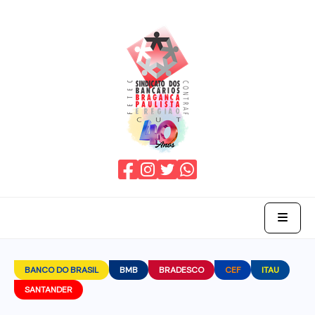
Home
BANCO DO BRASIL
BMB
BRADESCO
CEF
ITAU
SANTANDER
O Sindicato