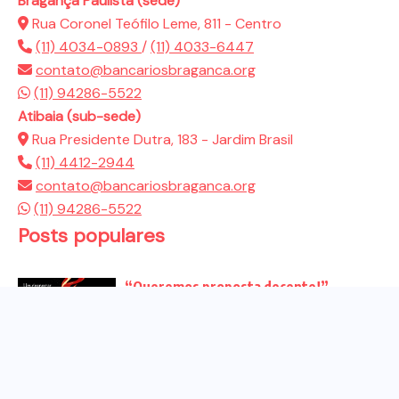
Bragança Paulista (sede)
Rua Coronel Teófilo Leme, 811 - Centro
(11) 4034-0893
/
(11) 4033-6447
contato@bancariosbraganca.org
(11) 94286-5522
Atibaia (sub-sede)
Rua Presidente Dutra, 183 - Jardim Brasil
(11) 4412-2944
contato@bancariosbraganca.org
(11) 94286-5522
Posts populares
“Queremos proposta decente!”
Bancários vão às redes para pressionar
a...
Venha para o ato no dia 25 de setembro
no...