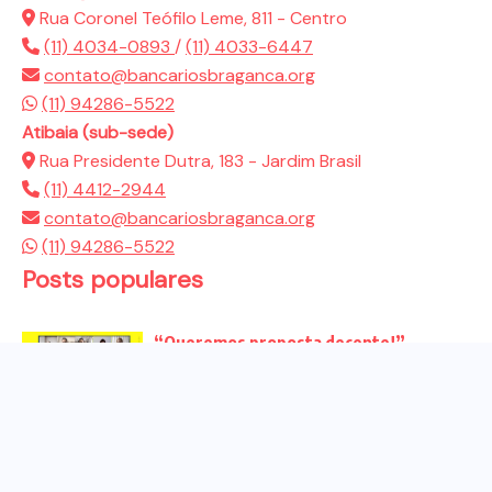
Rua Coronel Teófilo Leme, 811 - Centro
(11) 4034-0893
/
(11) 4033-6447
contato@bancariosbraganca.org
(11) 94286-5522
Atibaia (sub-sede)
Rua Presidente Dutra, 183 - Jardim Brasil
(11) 4412-2944
contato@bancariosbraganca.org
(11) 94286-5522
Posts populares
“Queremos proposta decente!”
Bancários vão às redes para pressionar
a...
Venha para o ato no dia 25 de setembro
no...