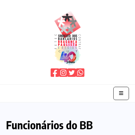
Home
Funcionários do BB
O Sindicato