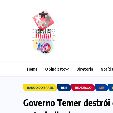
Home
O Sindicato
Diretoria
Notíci
BANCO DO BRASIL
BMB
BRADESCO
CEF
Governo Temer destrói