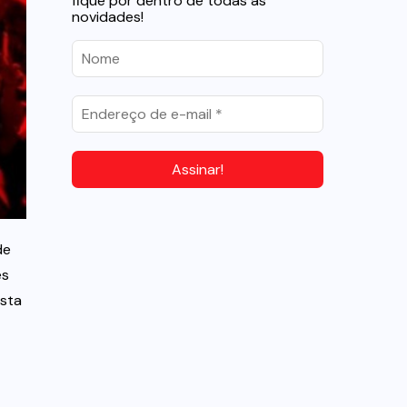
fique por dentro de todas as
novidades!
de
es
esta