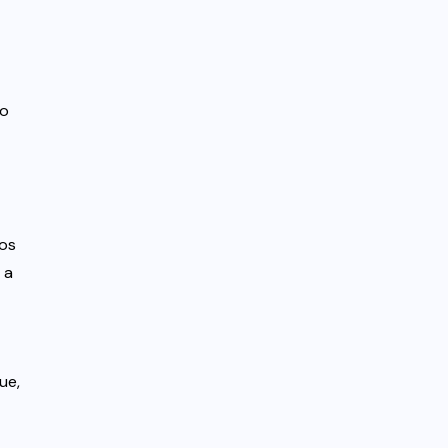
io
tos
 a
ue,