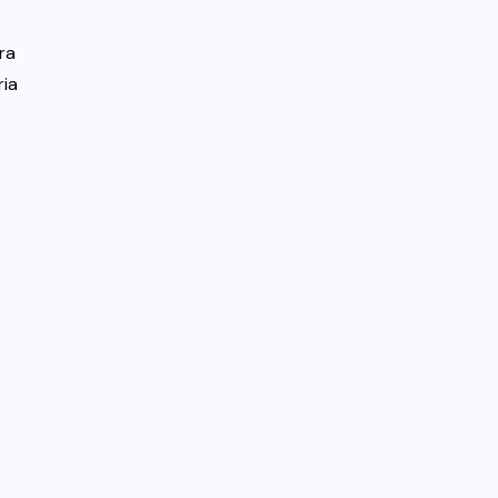
ra
ria