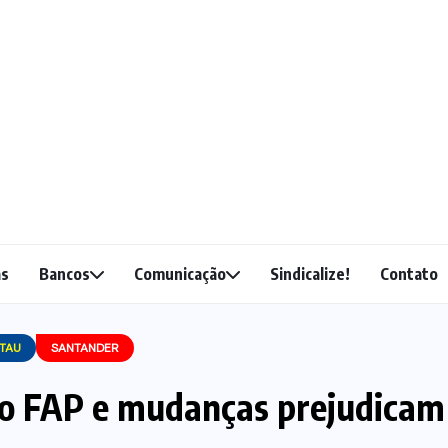
as
Bancos
Comunicação
Sindicalize!
Contato
ITAU
SANTANDER
 o FAP e mudanças prejudicam