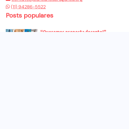
(11) 94286-5522
Posts populares
“Queremos proposta decente!”
Bancários vão às redes para pressionar
a...
Venha para o ato no dia 25 de setembro
no...
CHAPA DOS BANCÁRIOS É ELEITA COM
99% DOS VOTOS VÁLIDOS