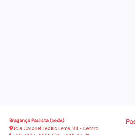
Bragança Paulista (sede)
Po
Rua Coronel Teófilo Leme, 811 - Centro