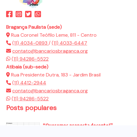
Bragança Paulista (sede)
Rua Coronel Teófilo Leme, 811 - Centro
(11) 4034-0893
/
(11) 4033-6447
contato@bancariosbraganca.org
(11) 94286-5522
Atibaia (sub-sede)
Rua Presidente Dutra, 183 - Jardim Brasil
(11) 4412-2944
contato@bancariosbraganca.org
(11) 94286-5522
Posts populares
“Queremos proposta decente!”
Bancários vão às redes para pressionar