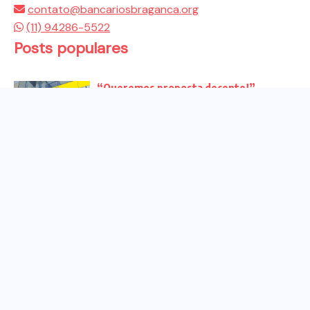
contato@bancariosbraganca.org
(11) 94286-5522
Posts populares
“Queremos proposta decente!”
Bancários vão às redes para pressionar
a...
Venha para o ato no dia 25 de setembro
no...
CHAPA DOS BANCÁRIOS É ELEITA COM
99% DOS VOTOS VÁLIDOS