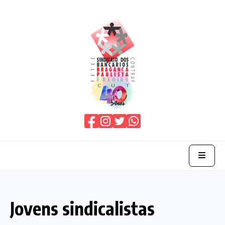
Home
Jovens sindicalistas
O Sindicato