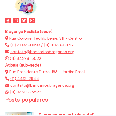
Bragança Paulista (sede)
Rua Coronel Teófilo Leme, 811 - Centro
(11) 4034-0893
/
(11) 4033-6447
contato@bancariosbraganca.org
(11) 94286-5522
Atibaia (sub-sede)
Rua Presidente Dutra, 183 - Jardim Brasil
(11) 4412-2944
contato@bancariosbraganca.org
(11) 94286-5522
Posts populares
“Queremos proposta decente!”