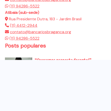
(11) 94286-5522
Atibaia (sub-sede)
Rua Presidente Dutra, 183 - Jardim Brasil
(11) 4412-2944
contato@bancariosbraganca.org
(11) 94286-5522
Posts populares
“Queremos proposta decente!”
Bancários vão às redes para pressionar
a...
Venha para o ato no dia 25 de setembro
no...