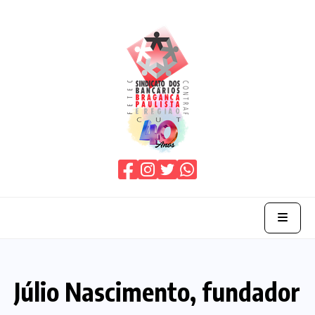
Home
Júlio Nascimento, fundador
O Sindicato