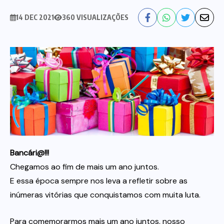
Nossa História
Diretoria
14 DEC 2021
360 VISUALIZAÇÕES
Agenda das atividades sindicais
Notícias
Estatuto
Bancos
CEF
Comunicação
Santander
Convênios
Sindicalize!
Bancári@!!!
Bradesco
Folha d@s Bancári@s
Contato
Chegamos ao fim de mais um ano juntos.
E essa época sempre nos leva a refletir sobre as
Banco do Brasil
Galerias de Fotos
Webmail
inúmeras vitórias que conquistamos com muita luta.
Para comemorarmos mais um ano juntos, nosso
BMB
Videos