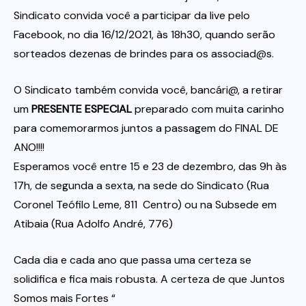
Sindicato convida você a participar da live pelo
Facebook, no dia 16/12/2021, às 18h30, quando serão
Itau
sorteados dezenas de brindes para os associad@s.
Financeiras e Cooperativas
O Sindicato também convida você, bancári@, a retirar
um
PRESENTE ESPECIAL
preparado com muita carinho
para comemorarmos juntos a passagem do FINAL DE
ANO!!!!
Esperamos você entre 15 e 23 de dezembro, das 9h às
17h, de segunda a sexta, na sede do Sindicato (Rua
Coronel Teófilo Leme, 811  Centro) ou na Subsede em
Atibaia (Rua Adolfo André, 776)
Cada dia e cada ano que passa uma certeza se
solidifica e fica mais robusta. A certeza de que Juntos
Somos mais Fortes “