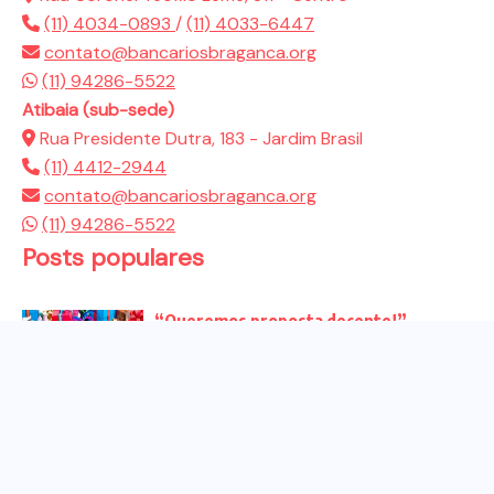
(11) 4034-0893
/
(11) 4033-6447
contato@bancariosbraganca.org
(11) 94286-5522
Atibaia (sub-sede)
Rua Presidente Dutra, 183 - Jardim Brasil
(11) 4412-2944
contato@bancariosbraganca.org
(11) 94286-5522
Posts populares
“Queremos proposta decente!”
Bancários vão às redes para pressionar
a...
Venha para o ato no dia 25 de setembro
no...