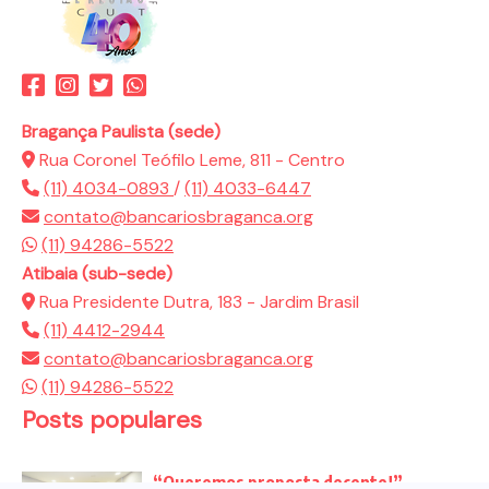
Bragança Paulista (sede)
Rua Coronel Teófilo Leme, 811 - Centro
(11) 4034-0893
/
(11) 4033-6447
contato@bancariosbraganca.org
(11) 94286-5522
Atibaia (sub-sede)
Rua Presidente Dutra, 183 - Jardim Brasil
(11) 4412-2944
contato@bancariosbraganca.org
(11) 94286-5522
Posts populares
“Queremos proposta decente!”