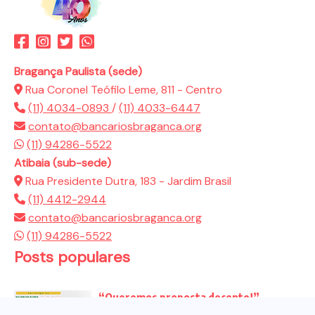
Bragança Paulista (sede)
Rua Coronel Teófilo Leme, 811 - Centro
(11) 4034-0893
/
(11) 4033-6447
contato@bancariosbraganca.org
(11) 94286-5522
Atibaia (sub-sede)
Rua Presidente Dutra, 183 - Jardim Brasil
(11) 4412-2944
contato@bancariosbraganca.org
(11) 94286-5522
Posts populares
“Queremos proposta decente!”
Bancários vão às redes para pressionar