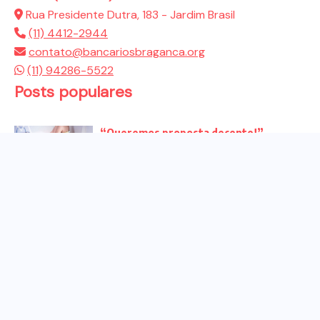
Rua Presidente Dutra, 183 - Jardim Brasil
(11) 4412-2944
contato@bancariosbraganca.org
(11) 94286-5522
Posts populares
“Queremos proposta decente!”
Bancários vão às redes para pressionar
a...
Venha para o ato no dia 25 de setembro
no...
CHAPA DOS BANCÁRIOS É ELEITA COM
99% DOS VOTOS VÁLIDOS