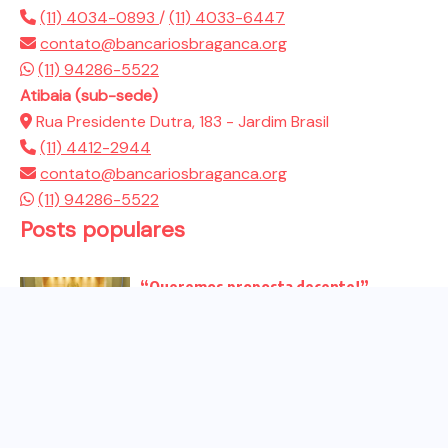
(11) 4034-0893
/
(11) 4033-6447
contato@bancariosbraganca.org
(11) 94286-5522
Atibaia (sub-sede)
Rua Presidente Dutra, 183 - Jardim Brasil
(11) 4412-2944
contato@bancariosbraganca.org
(11) 94286-5522
Posts populares
“Queremos proposta decente!”
Bancários vão às redes para pressionar
a...
Venha para o ato no dia 25 de setembro
no...