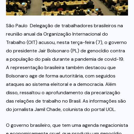
Itau
São Paulo  Delegação de trabalhadores brasileiros na
Financeiras e Cooperativas
reunião anual da Organização Internacional do
Trabalho (OIT) acusou, nesta terça-feira (7), o governo
do presidente Jair Bolsonaro (PL) de genocídio contra
a população do país durante a pandemia de covid-19.
A representação brasileira também destacou que
Bolsonaro age de forma autoritária, com seguidos
ataques ao sistema eleitoral e a democracia. Além
disso, ressaltou o aprofundamento da precarização
das relações de trabalho no Brasil. As informações são
do jornalista Jamil Chade, colunista do portal UOL.
O governo brasileiro, que tem uma agenda negacionista
e economicamente cruel, que produziu um genocídio