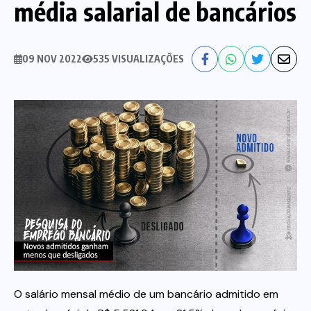
média salarial de bancários
Nossa História
Diretoria
09 NOV 2022
535 VISUALIZAÇÕES
Agenda das atividades sindicais
Notícias
Estatuto
Bancos
CEF
Comunicação
Santander
Convênios
Sindicalize!
Bradesco
Folha d@s Bancári@s
Contato
Banco do Brasil
Galerias de Fotos
Webmail
O salário mensal médio de um bancário admitido em
BMB
Videos