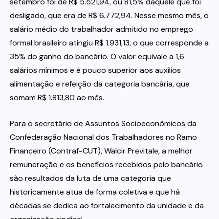
setembro foi de R$ 5.521,94, ou 81,5% daquele que foi
desligado, que era de R$ 6.772,94. Nesse mesmo mês, o
Itau
salário médio do trabalhador admitido no emprego
formal brasileiro atingiu R$ 1.931,13, o que corresponde a
Financeiras e Cooperativas
35% do ganho do bancário. O valor equivale a 1,6
salários mínimos e é pouco superior aos auxílios
alimentação e refeição da categoria bancária, que
somam R$ 1.813,80 ao mês.
Para o secretário de Assuntos Socioeconômicos da
Confederação Nacional dos Trabalhadores no Ramo
Financeiro (Contraf-CUT), Walcir Previtale, a melhor
remuneração e os benefícios recebidos pelo bancário
são resultados da luta de uma categoria que
historicamente atua de forma coletiva e que há
décadas se dedica ao fortalecimento da unidade e da