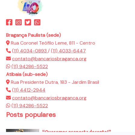
Bragança Paulista (sede)
Rua Coronel Teófilo Leme, 811 - Centro
(11) 4034-0893
/
(11) 4033-6447
contato@bancariosbraganca.org
(11) 94286-5522
Atibaia (sub-sede)
Rua Presidente Dutra, 183 - Jardim Brasil
(11) 4412-2944
contato@bancariosbraganca.org
(11) 94286-5522
Posts populares
“Queremos proposta decente!”