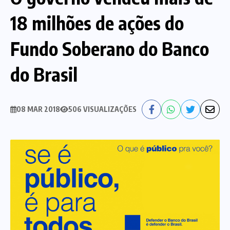
18 milhões de ações do
Nossa História
Diretoria
Fundo Soberano do Banco
Agenda das atividades sindicais
Notícias
do Brasil
Estatuto
Bancos
CEF
Comunicação
08 MAR 2018
506 VISUALIZAÇÕES
Santander
Convênios
Sindicalize!
Bradesco
Folha d@s Bancári@s
Contato
Banco do Brasil
Galerias de Fotos
Webmail
BMB
Videos