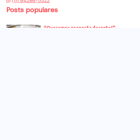
(11) 94286-5522
Posts populares
“Queremos proposta decente!”
Bancários vão às redes para pressionar
a...
Venha para o ato no dia 25 de setembro
no...
CHAPA DOS BANCÁRIOS É ELEITA COM
99% DOS VOTOS VÁLIDOS