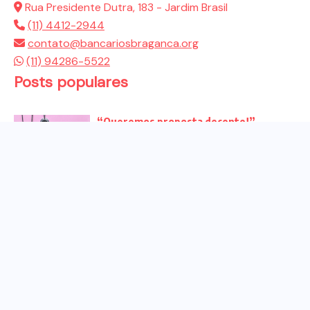
Rua Presidente Dutra, 183 - Jardim Brasil
(11) 4412-2944
contato@bancariosbraganca.org
(11) 94286-5522
Posts populares
“Queremos proposta decente!”
Bancários vão às redes para pressionar
a...
Venha para o ato no dia 25 de setembro
no...
CHAPA DOS BANCÁRIOS É ELEITA COM
99% DOS VOTOS VÁLIDOS