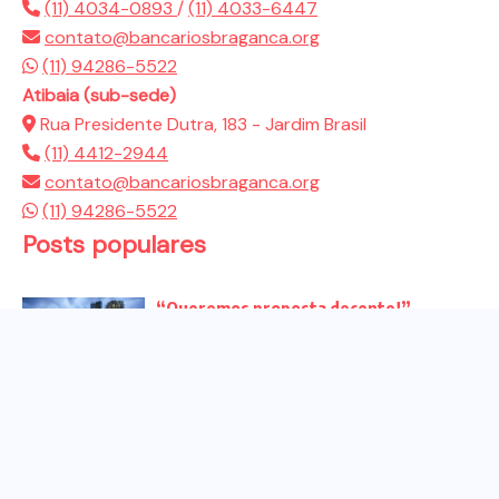
(11) 4034-0893
/
(11) 4033-6447
contato@bancariosbraganca.org
(11) 94286-5522
Atibaia (sub-sede)
Rua Presidente Dutra, 183 - Jardim Brasil
(11) 4412-2944
contato@bancariosbraganca.org
(11) 94286-5522
Posts populares
“Queremos proposta decente!”
Bancários vão às redes para pressionar
a...
Venha para o ato no dia 25 de setembro
no...