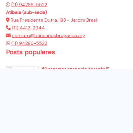
(11) 94286-5522
Atibaia (sub-sede)
Rua Presidente Dutra, 183 - Jardim Brasil
(11) 4412-2944
contato@bancariosbraganca.org
(11) 94286-5522
Posts populares
“Queremos proposta decente!”
Bancários vão às redes para pressionar
a...
Venha para o ato no dia 25 de setembro
no...
CHAPA DOS BANCÁRIOS É ELEITA COM