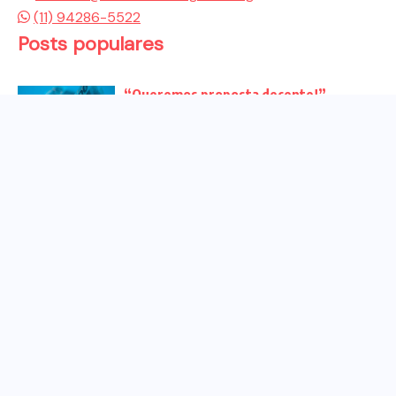
(11) 94286-5522
Posts populares
“Queremos proposta decente!”
Bancários vão às redes para pressionar
a...
Venha para o ato no dia 25 de setembro
no...
CHAPA DOS BANCÁRIOS É ELEITA COM
99% DOS VOTOS VÁLIDOS