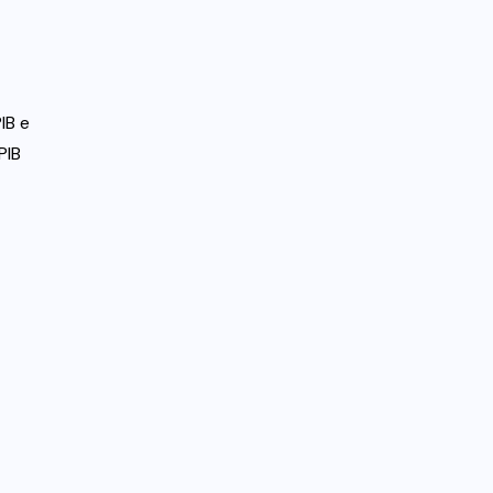
IB e
PIB