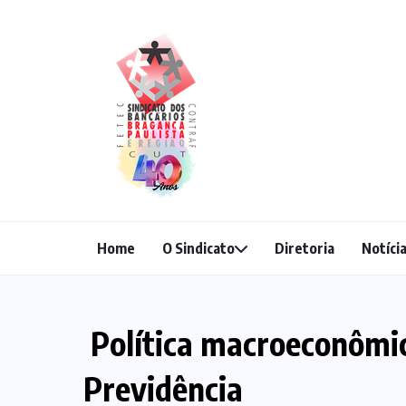
Home
O Sindicato
Diretoria
Notíci
Política macroeconômic
Previdência