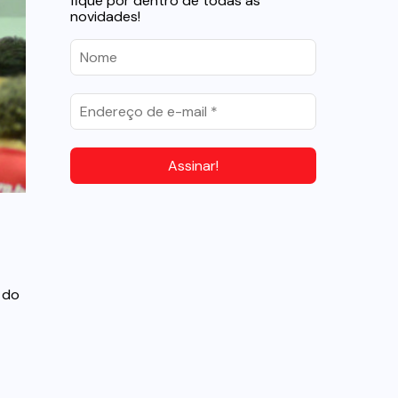
fique por dentro de todas as
novidades!
 do