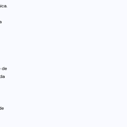
ica.
a
e de
eda
de