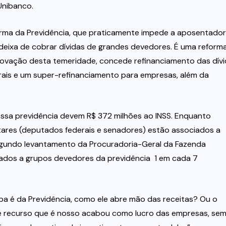
Unibanco.
ma da Previdência, que praticamente impede a aposentador
deixa de cobrar dívidas de grandes devedores. É uma reform
provação desta temeridade, concede refinanciamento das dív
rais e um super-refinanciamento para empresas, além da
ossa previdência devem R$ 372 milhões ao INSS. Enquanto
ares (deputados federais e senadores) estão associados a
egundo levantamento da Procuradoria-Geral da Fazenda
ados a grupos devedores da previdência  1 em cada 7
lpa é da Previdência, como ele abre mão das receitas? Ou o
 Esse recurso que é nosso acabou como lucro das empresas, se