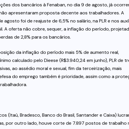
ações dos bancários à Fenaban, no dia 9 de agosto, já ocorr
 não apresentaram proposta decente aos trabalhadores. A
agosto foi de reajuste de 6,5% no salário, na PLR e nos auxí
il. A oferta não cobre, sequer, a inflação do período, projeta
erdas de 2,8% para os bancários.
posição da inflação do período mais 5% de aumento real,
 mínimo calculado pelo Dieese (R$3.940,24 em junho), PLR de tr
ivas, ao assédio moral e sexual, fim da terceirização, mais
defesa do emprego também é prioridade, assim como a prote
trabalhadora.
os (Itaú, Bradesco, Banco do Brasil, Santander e Caixa) lucr
as, por outro lado, houve corte de 7.897 postos de trabalho