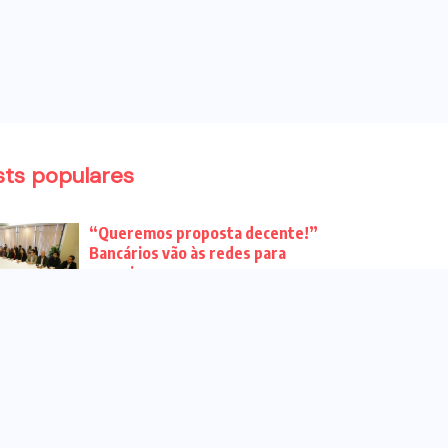
sts populares
“Queremos proposta decente!”
Bancários vão às redes para
pressionar a...
Venha para o ato no dia 25 de
setembro no...
CHAPA DOS BANCÁRIOS É ELEITA