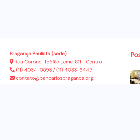
Bragança Paulista (sede)
Po
Rua Coronel Teófilo Leme, 811 - Centro
(11) 4034-0893
/
(11) 4033-6447
contato@bancariosbraganca.org
(11) 94286-5522
Atibaia (sub-sede)
Rua Presidente Dutra, 183 - Jardim Brasil
(11) 4412-2944
contato@bancariosbraganca.org
(11) 94286-5522