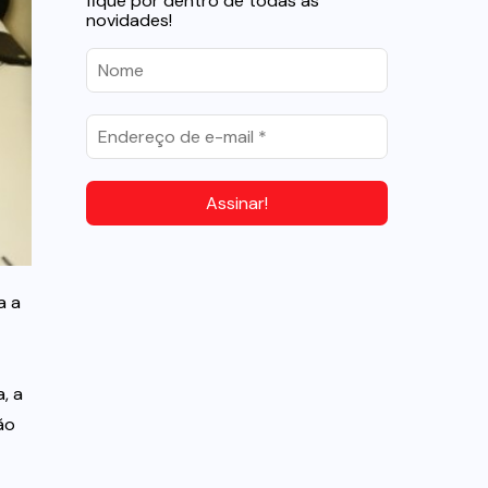
fique por dentro de todas as
novidades!
a a
, a
ão