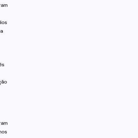
eram
lios
da
ês
ção
aram
 nos