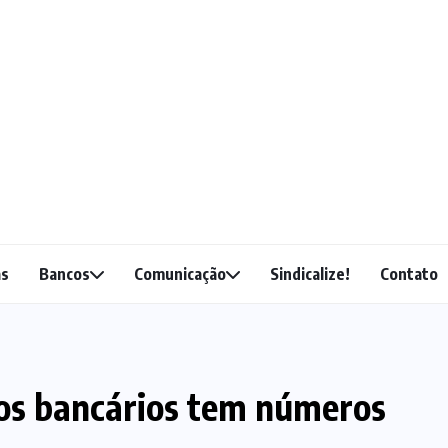
as
Bancos
Comunicação
Sindicalize!
Contato
dos bancários tem números