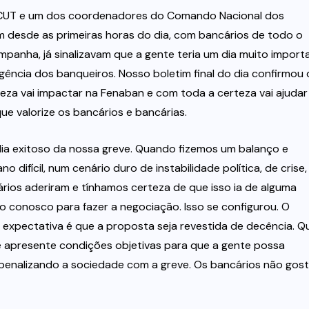
-CUT e um dos coordenadores do Comando Nacional dos
m desde as primeiras horas do dia, com bancários de todo o
ampanha, já sinalizavam que a gente teria um dia muito import
ência dos banqueiros. Nosso boletim final do dia confirmou
eza vai impactar na Fenaban e com toda a certeza vai ajudar
 valorize os bancários e bancárias.
ia exitoso da nossa greve. Quando fizemos um balanço e
 difícil, num cenário duro de instabilidade política, de crise,
ios aderiram e tínhamos certeza de que isso ia de alguma
o conosco para fazer a negociação. Isso se configurou. O
 expectativa é que a proposta seja revestida de decência. Q
ue apresente condições objetivas para que a gente possa
 penalizando a sociedade com a greve. Os bancários não gos