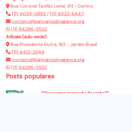
Rua Coronel Teófilo Leme, 811 - Centro
(11) 4034-0893
/
(11) 4033-6447
contato@bancariosbraganca.org
(11) 94286-5522
Atibaia (sub-sede)
Rua Presidente Dutra, 183 - Jardim Brasil
(11) 4412-2944
contato@bancariosbraganca.org
(11) 94286-5522
Posts populares
“Queremos proposta decente!”
Bancários vão às redes para pressionar
a...
Venha para o ato no dia 25 de setembro
no...