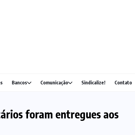
as
Bancos
Comunicação
Sindicalize!
Contato
cários foram entregues aos