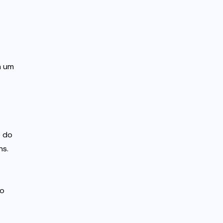
m um
o do
ns.
do