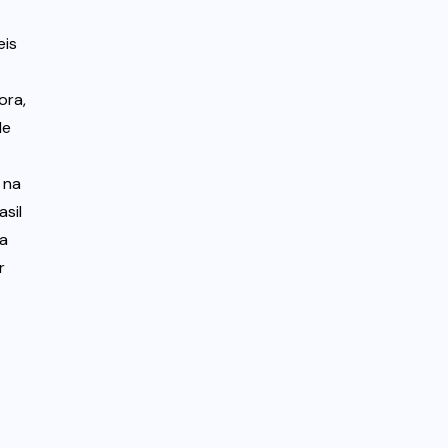
eis
ora,
de
 na
sil
ia
r