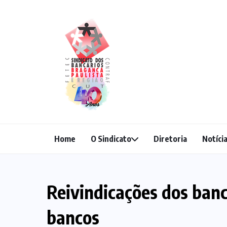
Home
O Sindicato
Diretoria
Notíci
Reivindicações dos ban
bancos