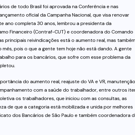
rios de todo Brasil foi aprovada na Conferência e nas
lançamento oficial da Campanha Nacional, que visa renovar
e ano completa 30 anos, lembrou a presidenta da
Ramo Financeiro (Contraf-CUT) e coordenadora do Comando
e as principais reivindicações está o aumento real, mas també
o mês, pois o que a gente tem hoje não está dando. A gente
abalho para os bancários, que sofre com esse problema da
pletou.
mportância do aumento real, reajuste do VA e VR, manutençã
ompanhamento com a saúde do trabalhador, entre outros ite
etiva os trabalhadores, que iniciou com as consultas, as
eza de que a categoria está mobilizada e unida por melhores
indicato dos Bancários de São Paulo e também coordenadora 