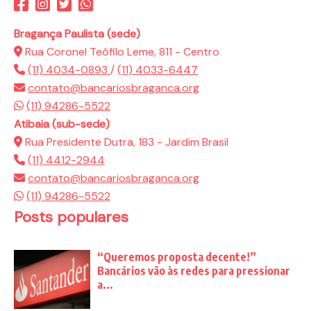
Bragança Paulista (sede)
Rua Coronel Teófilo Leme, 811 - Centro
(11) 4034-0893
/
(11) 4033-6447
contato@bancariosbraganca.org
(11) 94286-5522
Atibaia (sub-sede)
Rua Presidente Dutra, 183 - Jardim Brasil
(11) 4412-2944
contato@bancariosbraganca.org
(11) 94286-5522
Posts populares
“Queremos proposta decente!”
Bancários vão às redes para pressionar
a...