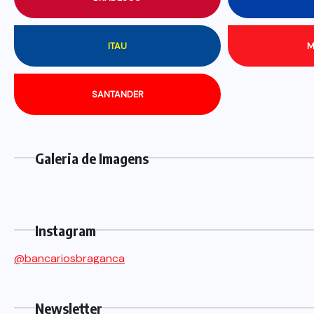
ITAU
M
SANTANDER
Galeria de Imagens
Instagram
@bancariosbraganca
Newsletter