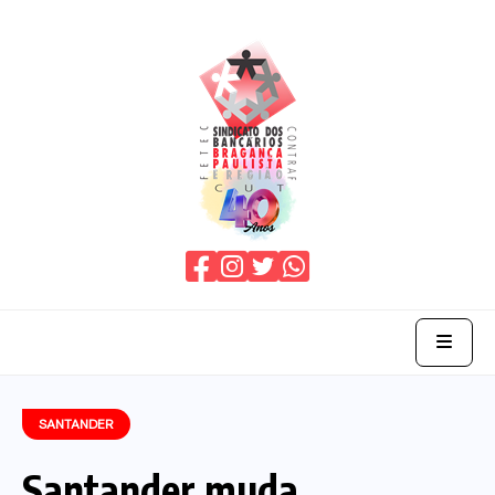
Home
SANTANDER
O Sindicato
Santander muda