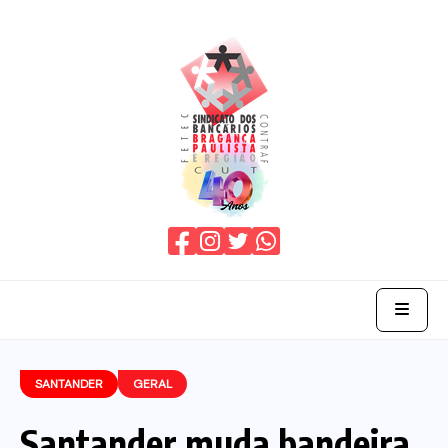
Home
SANTANDER
GERAL
O Sindicato
Santander muda bandeira