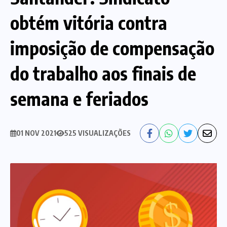
obtém vitória contra
Nossa História
Diretoria
imposição de compensação
Agenda das atividades sindicais
Notícias
do trabalho aos finais de
Estatuto
Bancos
semana e feriados
CEF
Comunicação
01 NOV 2021
525 VISUALIZAÇÕES
Santander
Convênios
Sindicalize!
Bradesco
Folha d@s Bancári@s
Contato
Banco do Brasil
Galerias de Fotos
Webmail
BMB
Videos