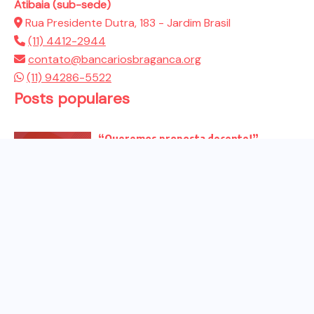
Atibaia (sub-sede)
Rua Presidente Dutra, 183 - Jardim Brasil
(11) 4412-2944
contato@bancariosbraganca.org
(11) 94286-5522
Posts populares
“Queremos proposta decente!”
Bancários vão às redes para pressionar
a...
Venha para o ato no dia 25 de setembro
no...
CHAPA DOS BANCÁRIOS É ELEITA COM
99% DOS VOTOS VÁLIDOS