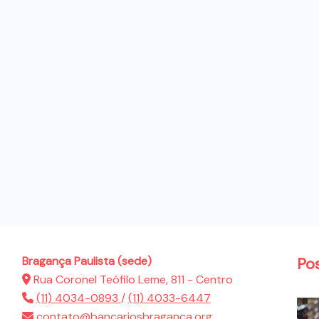
Bragança Paulista (sede)
Po
Rua Coronel Teófilo Leme, 811 - Centro
(11) 4034-0893
/
(11) 4033-6447
contato@bancariosbraganca.org