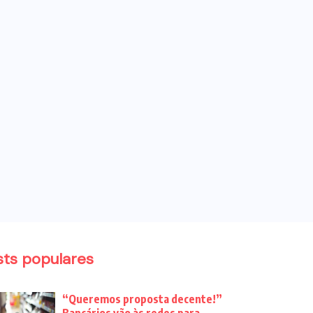
sts populares
“Queremos proposta decente!”
Bancários vão às redes para