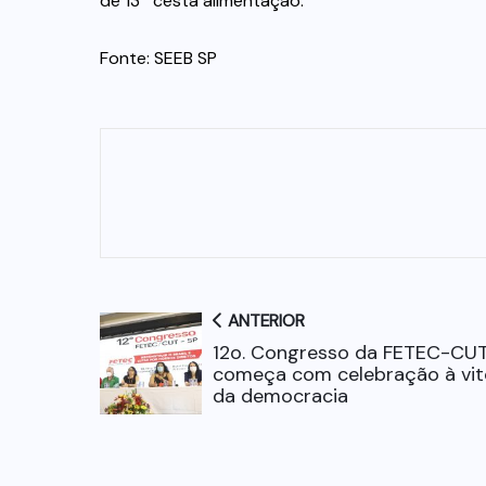
de 13ª cesta alimentação.
Fonte: SEEB SP
ANTERIOR
12o. Congresso da FETEC-CU
começa com celebração à vit
da democracia