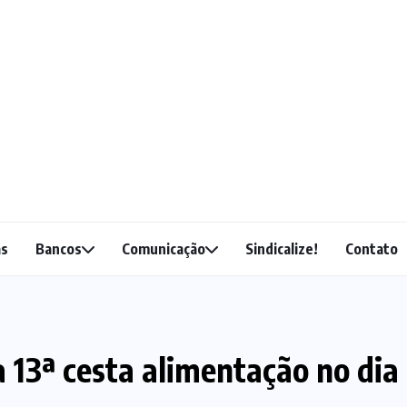
as
Bancos
Comunicação
Sindicalize!
Contato
a 13ª cesta alimentação no dia