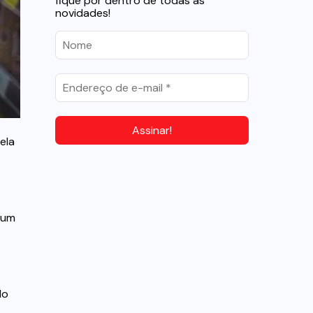
fique por dentro de todas as
novidades!
ela
 um
lo