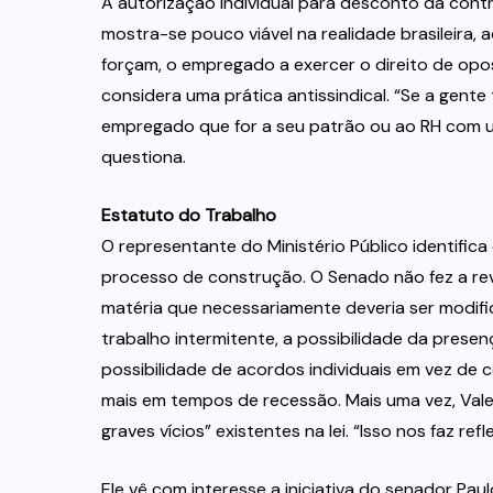
A autorização individual para desconto da cont
mostra-se pouco viável na realidade brasileira,
forçam, o empregado a exercer o direito de opo
considera uma prática antissindical. “Se a gent
empregado que for a seu patrão ou ao RH com um
questiona.
Estatuto do Trabalho
O representante do Ministério Público identifica 
processo de construção. O Senado não fez a re
matéria que necessariamente deveria ser modific
trabalho intermitente, a possibilidade da presen
possibilidade de acordos individuais em vez de c
mais em tempos de recessão. Mais uma vez, Val
graves vícios” existentes na lei. “Isso nos faz re
Ele vê com interesse a iniciativa do senador Pau