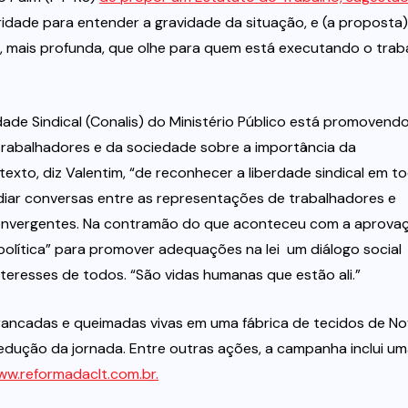
idade para entender a gravidade da situação, e (a proposta)
a, mais profunda, que olhe para quem está executando o trab
e Sindical (Conalis) do Ministério Público está promovendo
trabalhadores e da sociedade sobre a importância da
exto, diz Valentim, “de reconhecer a liberdade sindical em t
diar conversas entre as representações de trabalhadores e
 convergentes. Na contramão do que aconteceu com a aprova
olítica” para promover adequações na lei  um diálogo social
teresses de todos. “São vidas humanas que estão ali.”
trancadas e queimadas vivas em uma fábrica de tecidos de N
e redução da jornada. Entre outras ações, a campanha inclui u
w.reformadaclt.com.br.