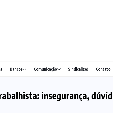
as
Bancos
Comunicação
Sindicalize!
Contato
trabalhista: insegurança, dúvi