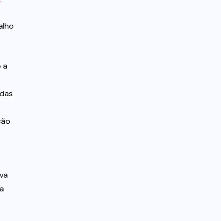
alho
 a
odas
ção
ova
ma