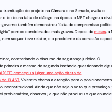
 tramitação do projeto na Câmara e no Senado, avalia o
o texto, na falta de diálogo  na época, o MPT chegou a divu
 O governo também demonstrou “falta de compromisso polític
igiria” pontos considerados mais graves. Depois de
meses
, a
 nem sequer teve relator, e o presidente da comissão especi
minar, contrariando o discurso da segurança jurídica. O
e primeira e mesmo de segunda instância questionando alg
l (STF) começou a julgar uma ação direta de
 da 13.467.
Valentim chama a atenção para o posicionament
o inconstitucional. Ainda que não seja o voto que prevaleça, 
i problemática, observou, e que não produziu o que anuncia