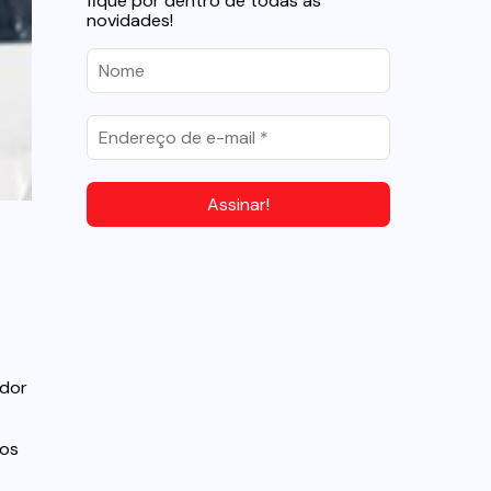
fique por dentro de todas as
novidades!
ador
tos