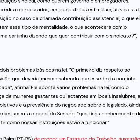
ribuição sindical, como querem governo e empregadores,
 acredita o procurador, em que patrões estimulam, às vezes at
sição no caso da chamada contribuição assistencial, o que e
e tem esse tipo de mentalidade, o que acontecerá com o
a cartinha dizendo que quer contribuir com o sindicato?”,
dois problemas básicos na lei. “O primeiro diz respeito ao
visão que deveria, mesmo sabendo que esse texto continha
ada”, afirma. Ele aponta vários problemas na lei, como o
ça de mulheres gestantes ou lactantes em locais insalubres, 
oletivos e a prevalência do negociado sobre o legislado, aind
entim lamenta o papel do Senado, “que tinha conhecimento d
fletir como nossas instituições estão a funcionar.”
lo Paim (PT-RS)
de propor um Estatuto do Trabalho, sugestã