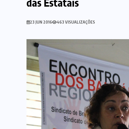
das Estatais
23 JUN 2016
463 VISUALIZAÇÕES