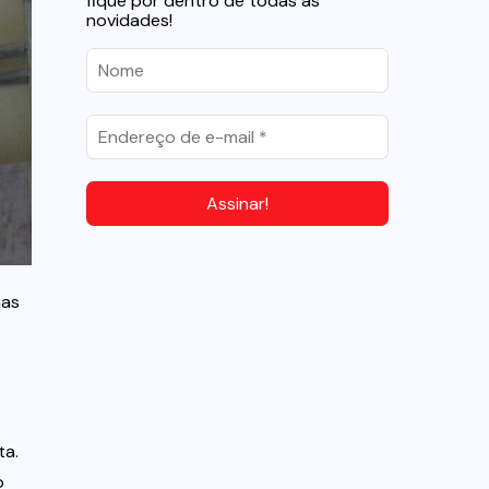
fique por dentro de todas as
novidades!
nas
ta.
o