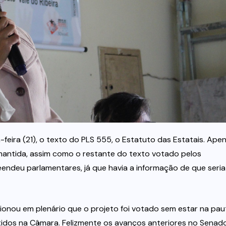
feira (21), o texto do PLS 555, o Estatuto das Estatais. Ape
antida, assim como o restante do texto votado pelos
ndeu parlamentares, já que havia a informação de que seria
tionou em plenário que o projeto foi votado sem estar na pau
tidos na Câmara. Felizmente os avanços anteriores no Senad