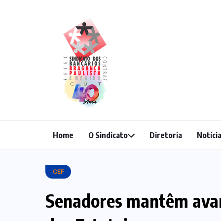
Home
O Sindicato
Diretoria
Notíci
CEF
Senadores mantêm avan