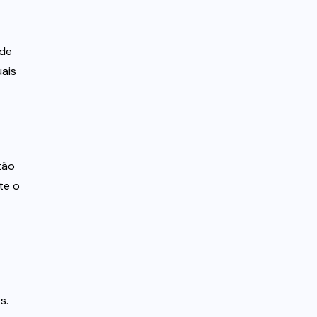
 de
ais
tão
te o
s.