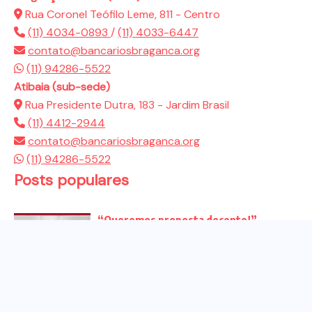
Rua Coronel Teófilo Leme, 811 - Centro
(11) 4034-0893
/
(11) 4033-6447
contato@bancariosbraganca.org
(11) 94286-5522
Atibaia (sub-sede)
Rua Presidente Dutra, 183 - Jardim Brasil
(11) 4412-2944
contato@bancariosbraganca.org
(11) 94286-5522
Posts populares
“Queremos proposta decente!”
Bancários vão às redes para pressionar
a...
Venha para o ato no dia 25 de setembro
no...