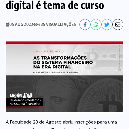
digital é tema de curso
Nossa História
Diretoria
05 AUG 2022
435 VISUALIZAÇÕES
Agenda das atividades sindicais
Notícias
Estatuto
Bancos
CEF
Comunicação
Santander
Convênios
Sindicalize!
Bradesco
Folha d@s Bancári@s
Contato
Banco do Brasil
Galerias de Fotos
Webmail
A Faculdade 28 de Agosto abriu inscrições para uma
BMB
Videos