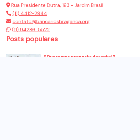
Rua Presidente Dutra, 183 - Jardim Brasil
(11) 4412-2944
contato@bancariosbraganca.org
(11) 94286-5522
Posts populares
“Queremos proposta decente!”
Bancários vão às redes para pressionar
a...
Venha para o ato no dia 25 de setembro
no...
CHAPA DOS BANCÁRIOS É ELEITA COM
99% DOS VOTOS VÁLIDOS