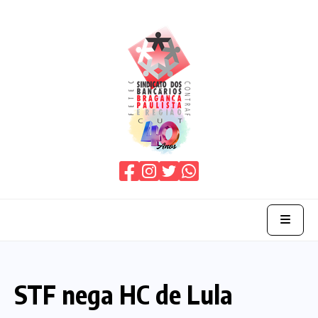
Home
STF nega HC de Lula
O Sindicato