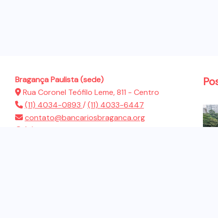
Bragança Paulista (sede)
Po
Rua Coronel Teófilo Leme, 811 - Centro
(11) 4034-0893
/
(11) 4033-6447
contato@bancariosbraganca.org
(11) 94286-5522
Atibaia (sub-sede)
Rua Presidente Dutra, 183 - Jardim Brasil
(11) 4412-2944
contato@bancariosbraganca.org
(11) 94286-5522