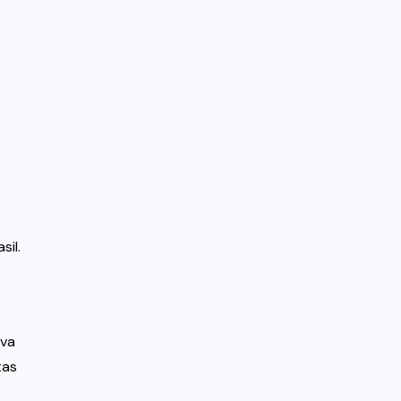
sil.
ova
tas