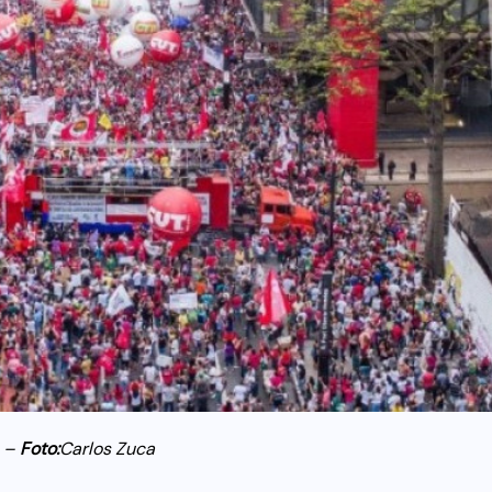
a –
Foto:
Carlos Zuca