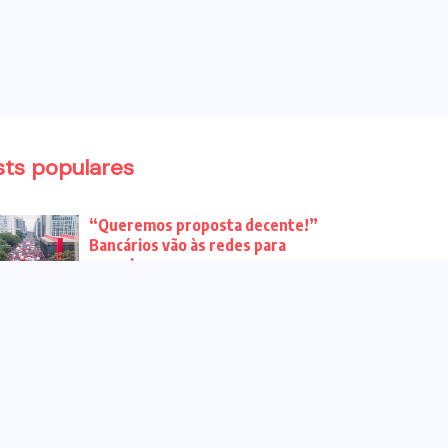
sts populares
“Queremos proposta decente!”
Bancários vão às redes para
pressionar a...
Venha para o ato no dia 25 de
setembro no...
CHAPA DOS BANCÁRIOS É ELEITA