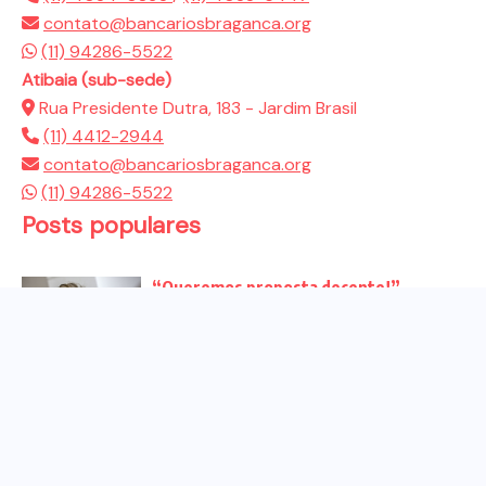
contato@bancariosbraganca.org
(11) 94286-5522
Atibaia (sub-sede)
Rua Presidente Dutra, 183 - Jardim Brasil
(11) 4412-2944
contato@bancariosbraganca.org
(11) 94286-5522
Posts populares
“Queremos proposta decente!”
Bancários vão às redes para pressionar
a...
Venha para o ato no dia 25 de setembro
no...