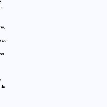
.
de
ia,
o de
isa
o
ado