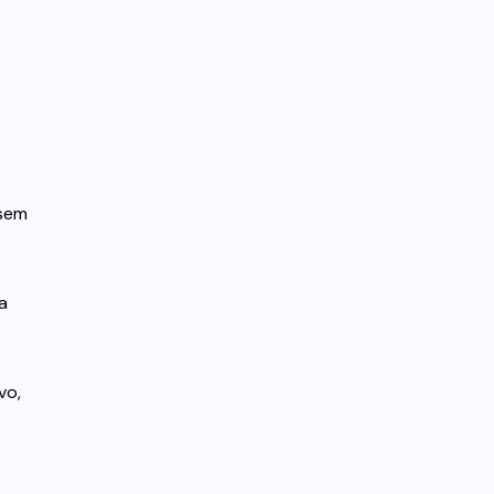
 sem
a
vo,