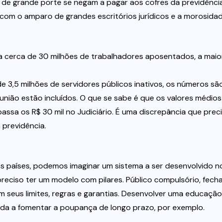
de grande porte se negam a pagar aos cofres da previdência
 com o amparo de grandes escritórios jurídicos e a morosida
 cerca de 30 milhões de trabalhadores aposentados, a maior
e 3,5 milhões de servidores públicos inativos, os números sã
a união estão incluídos. O que se sabe é que os valores médios
apassa os R$ 30 mil no Judiciário. É uma discrepância que prec
 previdência.
os países, podemos imaginar um sistema a ser desenvolvido n
 preciso ter um modelo com pilares. Público compulsório, fech
 seus limites, regras e garantias. Desenvolver uma educação
juda a fomentar a poupança de longo prazo, por exemplo.