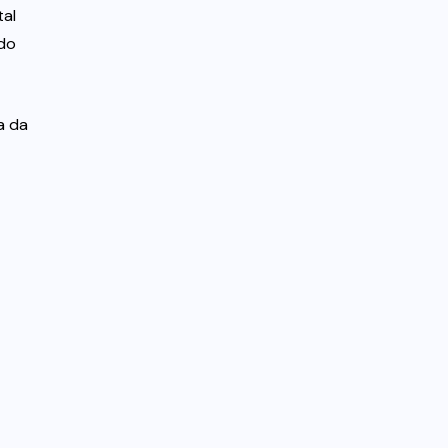
tal
 do
a da