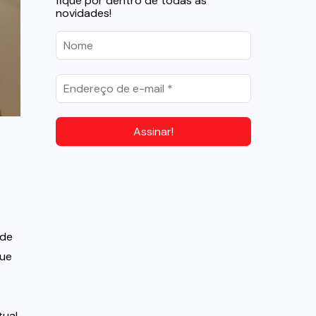
fique por dentro de todas as
novidades!
 de
que
ual.